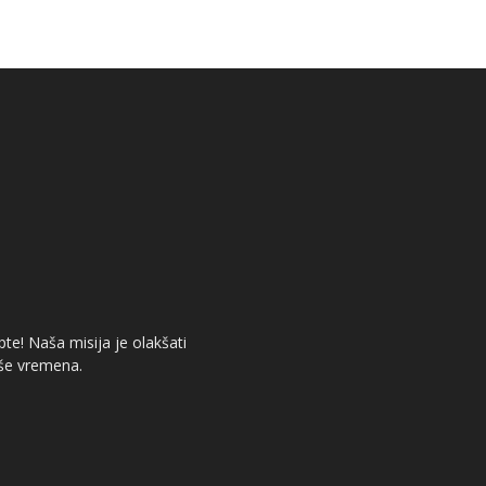
te! Naša misija je olakšati
iše vremena.