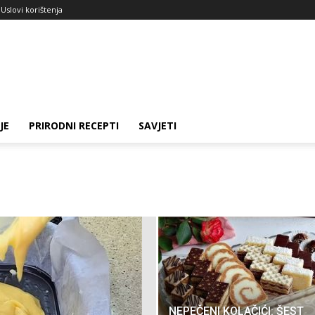
i Uslovi korištenja
JE
PRIRODNI RECEPTI
SAVJETI
NEPEČENI KOLAČIĆI: ŠEST