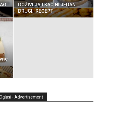
KAO
DOŽIVLJAJ KAO NI JEDAN
DRUGI…RECEPT
avne
Oglasi - Advertisement