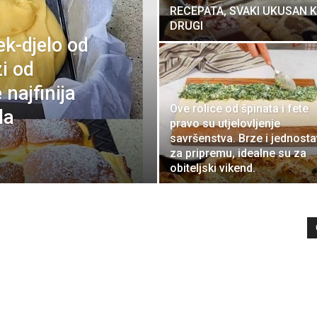
RECEPATA, SVAKI UKUSAN 
DRUGI
k-djelo od
i od
najfinija
Ove rolice od špinata i fete
la
pravo su utjelovljenje
savršenstva. Brze i jednost
za pripremu, idealne su za
obiteljski vikend.