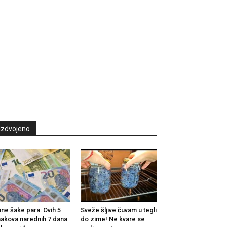
Izdvojeno
ne šake para: Ovih 5
Sveže šljive čuvam u tegli
akova narednih 7 dana
do zime! Ne kvare se