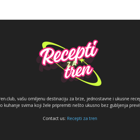
n.club, vašu omiljenu destinaciju za brze, jednostavne i ukusne recep
 kuhanje svima koji žele pripremiti nešto ukusno bez gubljenja prev
Contact us:
Recepti za tren