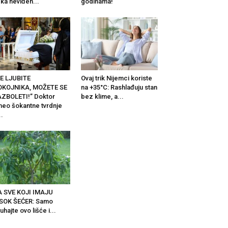
ka neviđen...
godinama!
E LJUBITE
Ovaj trik Nijemci koriste
OKOJNIKA, MOŽETE SE
na +35°C: Rashlađuju stan
ZBOLETI!” Doktor
bez klime, a...
neo šokantne tvrdnje
..
 SVE KOJI IMAJU
SOK ŠEĆER: Samo
uhajte ovo lišće i...