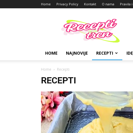
Home
Privacy Policy
Kontakt
O nama
Pravila 
Recepti
za
tren
HOME
NAJNOVIJE
RECEPTI
IDE
Home
Recepti
RECEPTI