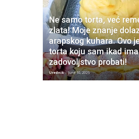
Ne samo torta, već reme
zlata! Moje znanje dolaz
arapskog kuhara. Ovo je 
torta koju sam ikad ima
zadovoljstvo probati!
Urednik
-
June 10, 2025