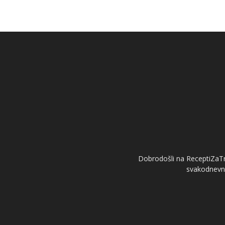
Dobrodošli na ReceptiZaTre
svakodnevno