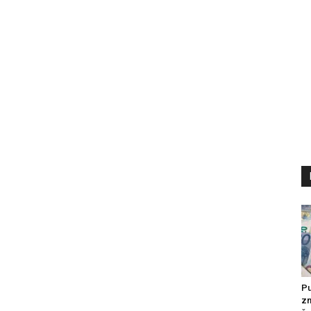
Pu
zn