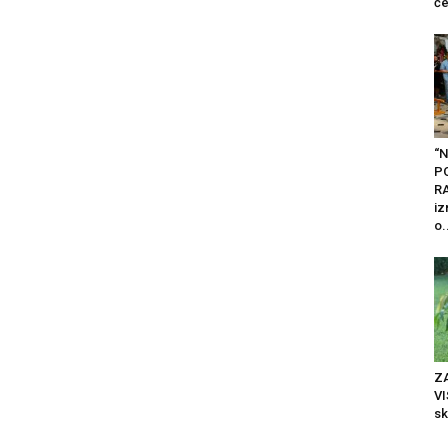
če
“N
P
RA
iz
o.
ZA
VI
sk