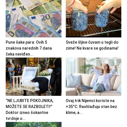
Pune šake para: Ovih 5
Sveže šljive čuvam u tegli do
znakova narednih 7 dana
zime! Ne kvare se godinama!
čeka neviđen...
“NE LJUBITE POKOJNIKA,
Ovaj trik Nijemci koriste na
MOŽETE SE RAZBOLETI!”
+35°C: Rashlađuju stan bez
Doktor izneo šokantne
klime, a...
tvrdnje o...