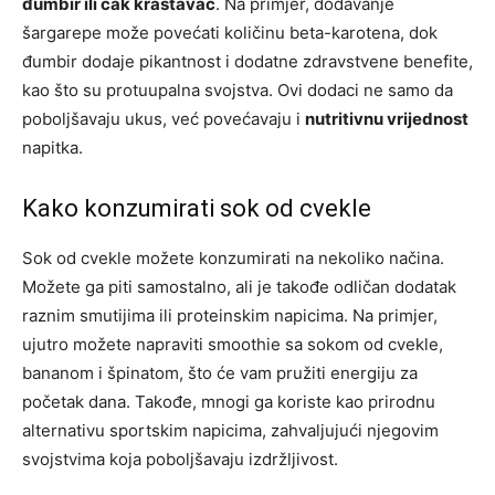
đumbir ili čak krastavac
. Na primjer, dodavanje
šargarepe može povećati količinu beta-karotena, dok
đumbir dodaje pikantnost i dodatne zdravstvene benefite,
kao što su protuupalna svojstva. Ovi dodaci ne samo da
poboljšavaju ukus, već povećavaju i
nutritivnu vrijednost
napitka.
Kako konzumirati sok od cvekle
Sok od cvekle možete konzumirati na nekoliko načina.
Možete ga piti samostalno, ali je takođe odličan dodatak
raznim smutijima ili proteinskim napicima. Na primjer,
ujutro možete napraviti smoothie sa sokom od cvekle,
bananom i špinatom, što će vam pružiti energiju za
početak dana. Takođe, mnogi ga koriste kao prirodnu
alternativu sportskim napicima, zahvaljujući njegovim
svojstvima koja poboljšavaju izdržljivost.