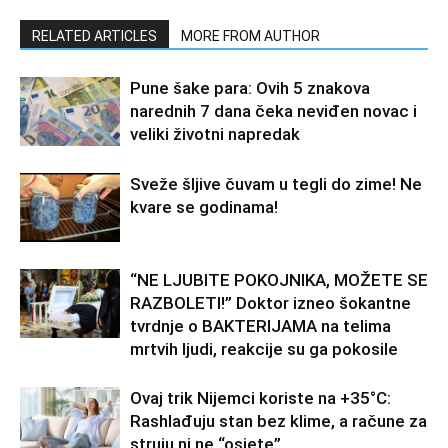
RELATED ARTICLES
MORE FROM AUTHOR
Pune šake para: Ovih 5 znakova
narednih 7 dana čeka neviđen novac i
veliki životni napredak
Sveže šljive čuvam u tegli do zime! Ne
kvare se godinama!
“NE LJUBITE POKOJNIKA, MOŽETE SE
RAZBOLETI!” Doktor izneo šokantne
tvrdnje o BAKTERIJAMA na telima
mrtvih ljudi, reakcije su ga pokosile
Ovaj trik Nijemci koriste na +35°C:
Rashlađuju stan bez klime, a račune za
struju ni ne “osjete”