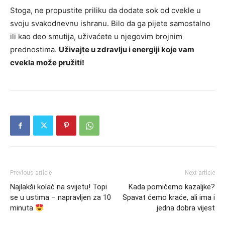
Stoga, ne propustite priliku da dodate sok od cvekle u
svoju svakodnevnu ishranu. Bilo da ga pijete samostalno
ili kao deo smutija, uživaćete u njegovim brojnim
prednostima.
Uživajte u zdravlju i energiji koje vam
cvekla može pružiti!
Previous article
Next article
Najlakši kolač na svijetu! Topi
Kada pomičemo kazaljke?
se u ustima – napravljen za 10
Spavat ćemo kraće, ali ima i
minuta
jedna dobra vijest