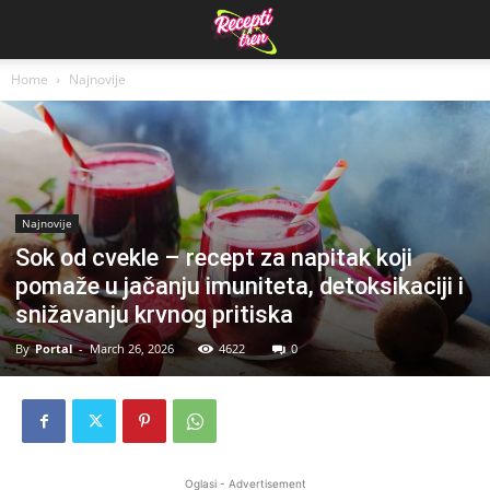
Home
Najnovije
Najnovije
Sok od cvekle – recept za napitak koji
pomaže u jačanju imuniteta, detoksikaciji i
snižavanju krvnog pritiska
By
Portal
-
March 26, 2026
4622
0
Oglasi - Advertisement