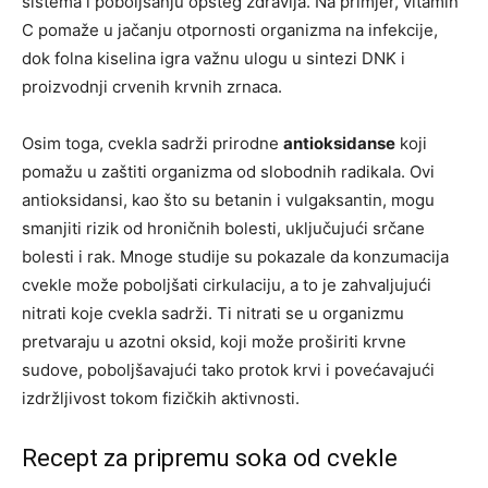
sistema i poboljšanju opšteg zdravlja. Na primjer, vitamin
C pomaže u jačanju otpornosti organizma na infekcije,
dok folna kiselina igra važnu ulogu u sintezi DNK i
proizvodnji crvenih krvnih zrnaca.
Osim toga, cvekla sadrži prirodne
antioksidanse
koji
pomažu u zaštiti organizma od slobodnih radikala. Ovi
antioksidansi, kao što su betanin i vulgaksantin, mogu
smanjiti rizik od hroničnih bolesti, uključujući srčane
bolesti i rak. Mnoge studije su pokazale da konzumacija
cvekle može poboljšati cirkulaciju, a to je zahvaljujući
nitrati koje cvekla sadrži. Ti nitrati se u organizmu
pretvaraju u azotni oksid, koji može proširiti krvne
sudove, poboljšavajući tako protok krvi i povećavajući
izdržljivost tokom fizičkih aktivnosti.
Recept za pripremu soka od cvekle