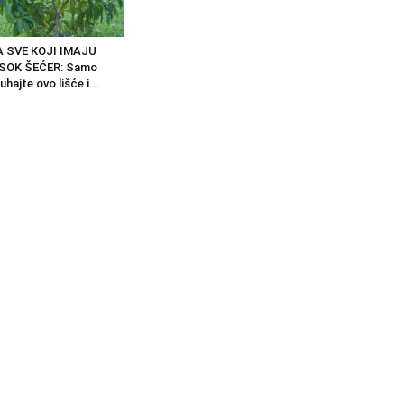
A SVE KOJI IMAJU
ISOK ŠEĆER: Samo
uhajte ovo lišće i...