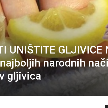
I UNIŠTITE GLJIVICE
ajboljih narodnih nač
v gljivica