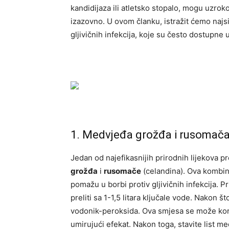
kandidijaza ili atletsko stopalo, mogu uzroko
izazovno. U ovom članku, istražit ćemo najsi
gljivičnih infekcija, koje su često dostupn
1. Medvjeđa grožđa i rusomač
Jedan od najefikasnijih prirodnih lijekova p
grožđa
i
rusomače
(celandina). Ova kombina
pomažu u borbi protiv gljivičnih infekcija. 
preliti sa 1-1,5 litara ključale vode. Nakon š
vodonik-peroksida. Ova smjesa se može koris
umirujući efekat. Nakon toga, stavite list m