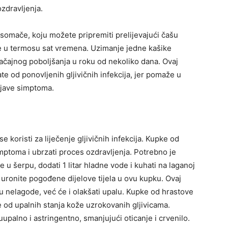
zdravljenja.
rusomače, koju možete pripremiti prelijevajući čašu
je u termosu sat vremena. Uzimanje jedne kašike
ačajnog poboljšanja u roku od nekoliko dana. Ovaj
e od ponovljenih gljivičnih infekcija, jer pomaže u
ojave simptoma.
se koristi za liječenje gljivičnih infekcija. Kupke od
toma i ubrzati proces ozdravljenja. Potrebno je
u šerpu, dodati 1 litar hladne vode i kuhati na laganoj
 uronite pogođene dijelove tijela u ovu kupku. Ovaj
nelagode, već će i olakšati upalu. Kupke od hrastove
 od upalnih stanja kože uzrokovanih gljivicama.
uupalno i astringentno, smanjujući oticanje i crvenilo.