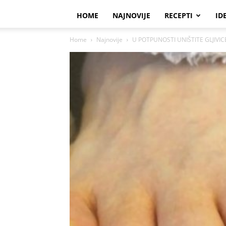
HOME
NAJNOVIJE
RECEPTI
ID
Home
Najnovije
U POTPUNOSTI UNIŠTITE GLJIVICE 