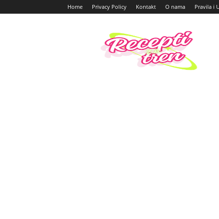
Home
Privacy Policy
Kontakt
O nama
Pravila i 
Recepti
za
tren