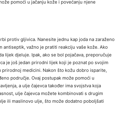
 može pomoći u jačanju kože i povećanju njene
rbi protiv gljivica. Nanesite jednu kap joda na zaraženo
 antiseptik, važno je pratiti reakciju vaše kože. Ako
a lijek djeluje.
Ipak, ako se bol pojačava, preporučuje
ca je još jedan prirodni lijek koji je poznat po svojim
u prirodnoj medicini. Nakon što kožu dobro isparite,
ođeno područje.
Ovaj postupak može pomoći u
vljenja, a ulje čajevca također ima svojstva koja
asnost, ulje čajevca možete kombinovati s drugim
je ili maslinovo ulje, što može dodatno poboljšati