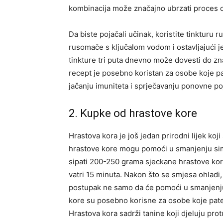
kombinacija može značajno ubrzati proces o
Da biste pojačali učinak, koristite tinkturu 
rusomače s ključalom vodom i ostavljajući 
tinkture tri puta dnevno može dovesti do zn
recept je posebno koristan za osobe koje pat
jačanju imuniteta i sprječavanju ponovne p
2. Kupke od hrastove kore
Hrastova kora je još jedan prirodni lijek koji 
hrastove kore mogu pomoći u smanjenju simp
sipati 200-250 grama sjeckane hrastove kore 
vatri 15 minuta. Nakon što se smjesa ohladi,
postupak ne samo da će pomoći u smanjenju 
kore su posebno korisne za osobe koje pate
Hrastova kora sadrži tanine koji djeluju prot