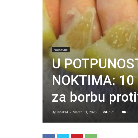
Najnovije
U POTPUNOST
NOKTIMA: 10 n
za borbu proti
By
Portal
-
March 31, 2026
171
0