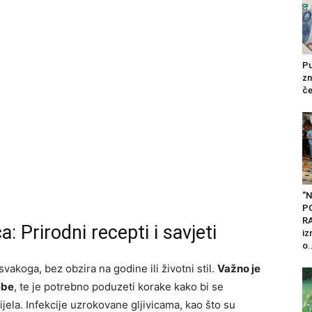
Pu
zn
če
“N
P
RA
ca: Prirodni recepti i savjeti
iz
o.
vakoga, bez obzira na godine ili životni stil.
Važno je
ebe
, te je potrebno poduzeti korake kako bi se
tijela. Infekcije uzrokovane gljivicama, kao što su