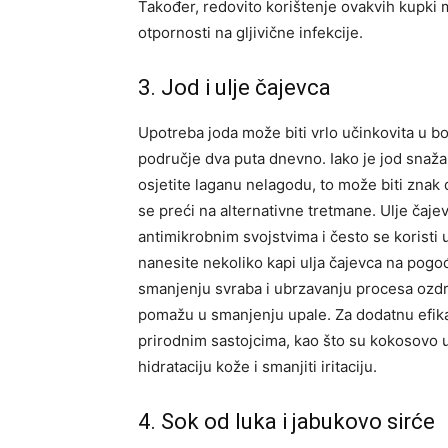
Također, redovito korištenje ovakvih kupki
otpornosti na gljivične infekcije.
3. Jod i ulje čajevca
Upotreba joda može biti vrlo učinkovita u bo
područje dva puta dnevno. Iako je jod snažan
osjetite laganu nelagodu, to može biti znak d
se preći na alternativne tretmane. Ulje čajev
antimikrobnim svojstvima i često se koristi 
nanesite nekoliko kapi ulja čajevca na pog
smanjenju svraba i ubrzavanju procesa ozdra
pomažu u smanjenju upale. Za dodatnu efik
prirodnim sastojcima, kao što su kokosovo ul
hidrataciju kože i smanjiti iritaciju.
4. Sok od luka i jabukovo sirće