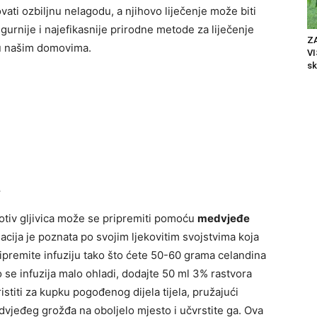
vati ozbiljnu nelagodu, a njihovo liječenje može biti
gurnije i najefikasnije prirodne metode za liječenje
Z
e u našim domovima.
V
sk
a
rotiv gljivica može se pripremiti pomoću
medvjeđe
cija je poznata po svojim ljekovitim svojstvima koja
Pripremite infuziju tako što ćete 50-60 grama celandina
to se infuzija malo ohladi, dodajte 50 ml 3% rastvora
titi za kupku pogođenog dijela tijela, pružajući
edvjeđeg grožđa na oboljelo mjesto i učvrstite ga. Ova