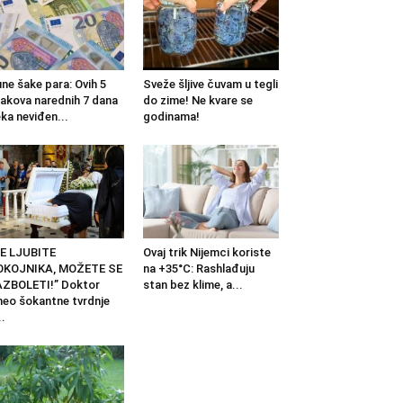
ne šake para: Ovih 5
Sveže šljive čuvam u tegli
akova narednih 7 dana
do zime! Ne kvare se
ka neviđen...
godinama!
E LJUBITE
Ovaj trik Nijemci koriste
OKOJNIKA, MOŽETE SE
na +35°C: Rashlađuju
ZBOLETI!” Doktor
stan bez klime, a...
neo šokantne tvrdnje
..